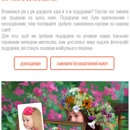
Втомилися рік у рік дарувати одні й ті ж подарунки? Настав час змінити
цю традицію на щось нове. Подарунок має бути оригінальним і
несподіваним, тому поспішайте зробити замовлення картини на нашому
сайті!
Для того, щоб ми зробили подарунок на річницю ваших близьких
справжнім витвором мистецтва, вам достатньо лише надати фотографії
подружжя, які стануть основою майбутнього творіння.
докладніше
замовити безкоштовний макет