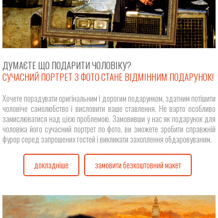
ДУМАЄТЕ ЩО ПОДАРИТИ ЧОЛОВІКУ?
СУЧАСНИЙ ПОРТРЕТ З ФОТО СТАНЕ ВІДМІННИМ ПОДАРУНОК!
Хочете порадувати оригінальним і дорогим подарунком, здатним потішити
чоловіче самолюбство і висловити ваше ставлення. Не варто особливо
замислюватися над цією проблемою. Замовивши у нас як подарунок для
чоловіка його сучасний портрет по фото, ви зможете зробити справжній
фурор серед запрошених гостей і викликати захоплення обдаровуваним.
докладніше
замовити безкоштовний макет