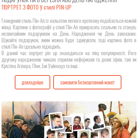
ПОРТРЕТ З ФОТО У стилі PIN-UP
Гламурний стиль Пін-Ап із нальотом легкого еротизму подобається кожній
жінці. Картини з фотографії у стилі Пін-Ап прикрасять спальню та стануть
незвичайним подарунком на День Народження чи День закоханих.
Шукайте подарунок, яким можна буде здивувати, тоді картина фото в
стилі Пін-Ап ідеально підходить.
В даний час портрет pin up знаходиться на піку популярності. Його
другому народженню чимало сприяли неформали та деякі зірки, такі як
Крістіна Агілера, Пінк, Емі Уайнхауз та інші.
докладніше
замовити безкоштовний макет