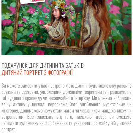
ПОДАРУНОК ДЛЯ ДИТИНИ ТА БАТЬКІВ
ДИТЯЧИЙ ПОРТРЕТ З ФОТОГРАФІЇ
Ви можете замовити у нас портрет з фото дитини будь-якого віку разом із
братами та сестрами, улюбленими домашніми тваринами та іграшками, на
тлі чудового краєвиду чи незвичайного інтер'єру. Ми можемо зобразити
вашу дитину у вигляді персонажа його улюбленого мультфільму чи
кіногероя, допоможемо йому стати магом чи чарівником, мандрівником чи
астронавтом. Все залежить від того, наскільки добре ви зможете
передати художнику ваші побажання та уявлення про майбутній дитячий
портрет.