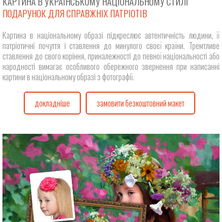
КАРТИНА В УКРАЇНСЬКОМУ НАЦІОНАЛЬНОМУ СТИЛІ
ПОДАРУНОК ДЛЯ СПРАВЖНІХ ПАТРІОТІВ
Картина в національному образі підкреслює автентичність людини, її
патріотичні почуття і ставлення до минулого своєї країни. Тремтливе
ставлення до свого коріння, приналежності до певної національності або
народності вимагає особливого обережного звернення при написанні
картини в національному образі з фотографії.
докладніше
замовити безкоштовний макет