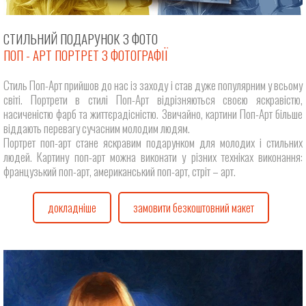
СТИЛЬНИЙ ПОДАРУНОК З ФОТО
ПОП - АРТ ПОРТРЕТ З ФОТОГРАФІЇ
Стиль Поп-Арт прийшов до нас із заходу і став дуже популярним у всьому
світі. Портрети в стилі Поп-Арт відрізняються своєю яскравістю,
насиченістю фарб та життєрадісністю. Звичайно, картини Поп-Арт більше
віддають перевагу сучасним молодим людям.
Портрет поп-арт стане яскравим подарунком для молодих і стильних
людей. Картину поп-арт можна виконати у різних техніках виконання:
французький поп-арт, американський поп-арт, стріт – арт.
докладніше
замовити безкоштовний макет