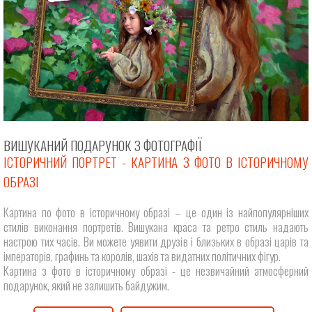
ВИШУКАНИЙ ПОДАРУНОК З ФОТОГРАФІЇ
ІСТОРИЧНИЙ ПОРТРЕТ - КАРТИНА З ФОТО В ІСТОРИЧНОМУ
ОБРАЗІ
Картина по фото в історичному образі – це один із найпопулярніших
стилів виконання портретів. Вишукана краса та ретро стиль надають
настрою тих часів. Ви можете уявити друзів і близьких в образі царів та
імператорів, графинь та королів, шахів та видатних політичних фігур.
Картина з фото в історичному образі - це незвичайний атмосферний
подарунок, який не залишить байдужим.