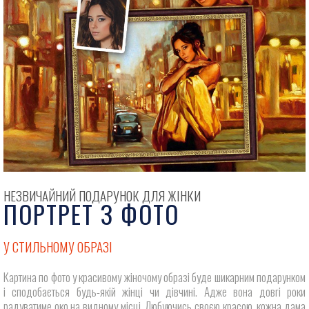
НЕЗВИЧАЙНИЙ ПОДАРУНОК ДЛЯ ЖІНКИ
ПОРТРЕТ З ФОТО
У СТИЛЬНОМУ ОБРАЗІ
Картина по фото у красивому жіночому образі буде шикарним подарунком
і сподобається будь-якій жінці чи дівчині. Адже вона довгі роки
радуватиме око на видному місці. Любуючись своєю красою, кожна дама