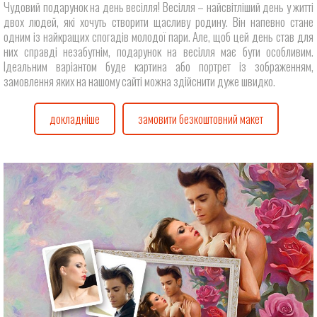
Чудовий подарунок на день весілля! Весілля – найсвітліший день у житті
двох людей, які хочуть створити щасливу родину. Він напевно стане
одним із найкращих спогадів молодої пари. Але, щоб цей день став для
них справді незабутнім, подарунок на весілля має бути особливим.
Ідеальним варіантом буде картина або портрет із зображенням,
замовлення яких на нашому сайті можна здійснити дуже швидко.
докладніше
замовити безкоштовний макет