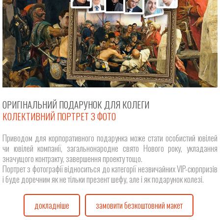
ОРИГІНАЛЬНИЙ ПОДАРУНОК ДЛЯ КОЛЕГИ
КОЛЕКТИВНИЙ ПОРТРЕТ З ФОТО
Приводом для корпоративного подарунка може стати особистий ювілей
чи ювілей компанії, загальнонародне свято Нового року, укладання
значущого контракту, завершення проекту тощо.
Портрет з фотографії відноситься до категорії незвичайних VIP-сюрпризів
і буде доречним як не тільки презент шефу, але і як подарунок колезі.
докладніше
замовити безкоштовний макет