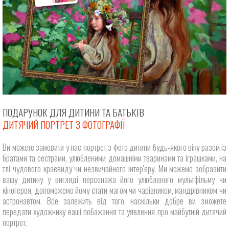
ПОДАРУНОК ДЛЯ ДИТИНИ ТА БАТЬКІВ
ДИТЯЧИЙ ПОРТРЕТ З ФОТОГРАФІЇ
Ви можете замовити у нас портрет з фото дитини будь-якого віку разом із
братами та сестрами, улюбленими домашніми тваринами та іграшками, на
тлі чудового краєвиду чи незвичайного інтер'єру. Ми можемо зобразити
вашу дитину у вигляді персонажа його улюбленого мультфільму чи
кіногероя, допоможемо йому стати магом чи чарівником, мандрівником чи
астронавтом. Все залежить від того, наскільки добре ви зможете
передати художнику ваші побажання та уявлення про майбутній дитячий
портрет.