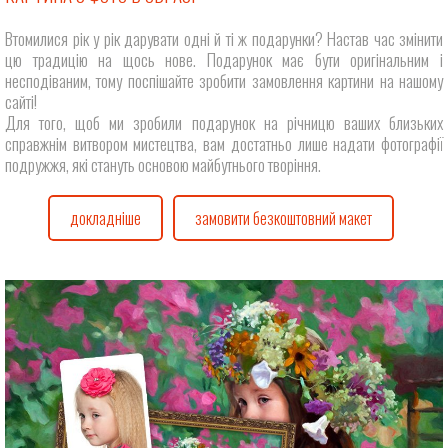
Втомилися рік у рік дарувати одні й ті ж подарунки? Настав час змінити
цю традицію на щось нове. Подарунок має бути оригінальним і
несподіваним, тому поспішайте зробити замовлення картини на нашому
сайті!
Для того, щоб ми зробили подарунок на річницю ваших близьких
справжнім витвором мистецтва, вам достатньо лише надати фотографії
подружжя, які стануть основою майбутнього творіння.
докладніше
замовити безкоштовний макет