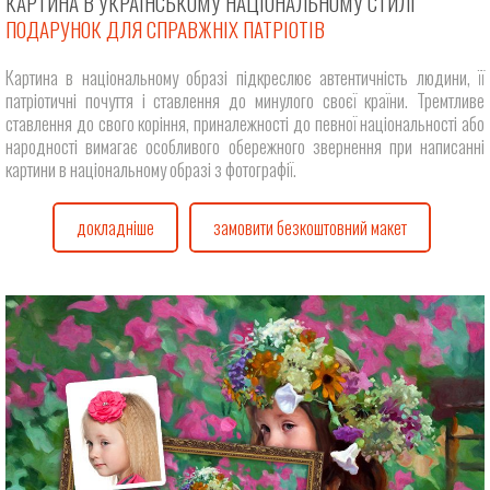
КАРТИНА В УКРАЇНСЬКОМУ НАЦІОНАЛЬНОМУ СТИЛІ
ПОДАРУНОК ДЛЯ СПРАВЖНІХ ПАТРІОТІВ
Картина в національному образі підкреслює автентичність людини, її
патріотичні почуття і ставлення до минулого своєї країни. Тремтливе
ставлення до свого коріння, приналежності до певної національності або
народності вимагає особливого обережного звернення при написанні
картини в національному образі з фотографії.
докладніше
замовити безкоштовний макет