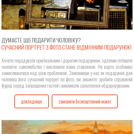
ДУМАЄТЕ ЩО ПОДАРИТИ ЧОЛОВІКУ?
СУЧАСНИЙ ПОРТРЕТ З ФОТО СТАНЕ ВІДМІННИМ ПОДАРУНОК!
Хочете порадувати оригінальним і дорогим подарунком, здатним потішити
чоловіче самолюбство і висловити ваше ставлення. Не варто особливо
замислюватися над цією проблемою. Замовивши у нас як подарунок для
чоловіка його сучасний портрет по фото, ви зможете зробити справжній
фурор серед запрошених гостей і викликати захоплення обдаровуваним.
докладніше
замовити безкоштовний макет