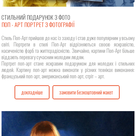
СТИЛЬНИЙ ПОДАРУНОК З ФОТО
ПОП - АРТ ПОРТРЕТ З ФОТОГРАФІЇ
Стиль Поп-Арт прийшов до нас із заходу і став дуже популярним у всьому
світі. Портрети в стилі Поп-Арт відрізняються своєю яскравістю,
насиченістю фарб та життєрадісністю. Звичайно, картини Поп-Арт більше
віддають перевагу сучасним молодим людям.
Портрет поп-арт стане яскравим подарунком для молодих і стильних
людей. Картину поп-арт можна виконати у різних техніках виконання:
французький поп-арт, американський поп-арт, стріт – арт.
докладніше
замовити безкоштовний макет