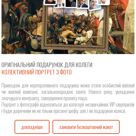
ОРИГІНАЛЬНИЙ ПОДАРУНОК ДЛЯ КОЛЕГИ
КОЛЕКТИВНИЙ ПОРТРЕТ З ФОТО
Приводом для корпоративного подарунка може стати особистий ювілей
чи ювілей компанії, загальнонародне свято Нового року, укладання
значущого контракту, завершення проекту тощо.
Портрет з фотографії відноситься до категорії незвичайних VIP-сюрпризів
і буде доречним як не тільки презент шефу, але і як подарунок колезі.
докладніше
замовити безкоштовний макет