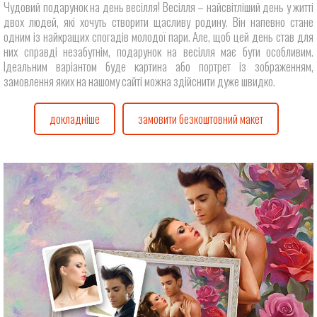
Чудовий подарунок на день весілля! Весілля – найсвітліший день у житті
двох людей, які хочуть створити щасливу родину. Він напевно стане
одним із найкращих спогадів молодої пари. Але, щоб цей день став для
них справді незабутнім, подарунок на весілля має бути особливим.
Ідеальним варіантом буде картина або портрет із зображенням,
замовлення яких на нашому сайті можна здійснити дуже швидко.
докладніше
замовити безкоштовний макет