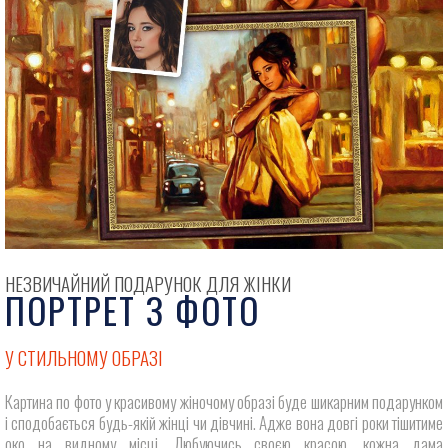
НЕЗВИЧАЙНИЙ ПОДАРУНОК ДЛЯ ЖІНКИ
ПОРТРЕТ З ФОТО
У СТИЛЬНОМУ ОБРАЗІ
Картина по фото у красивому жіночому образі буде шикарним подарунком
і сподобається будь-якій жінці чи дівчині. Адже вона довгі роки тішитиме
око на видному місці. Любуючись своєю красою, кожна дама