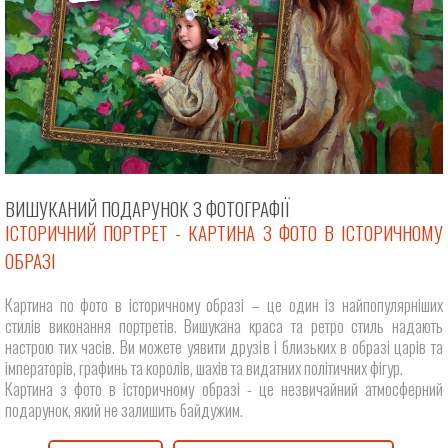
ВИШУКАНИЙ ПОДАРУНОК З ФОТОГРАФІЇ
ІСТОРИЧНИЙ ПОРТРЕТ - КАРТИНА З ФОТО В ІСТОРИЧНОМУ
ОБРАЗІ
Картина по фото в історичному образі – це один із найпопулярніших
стилів виконання портретів. Вишукана краса та ретро стиль надають
настрою тих часів. Ви можете уявити друзів і близьких в образі царів та
імператорів, графинь та королів, шахів та видатних політичних фігур.
Картина з фото в історичному образі - це незвичайний атмосферний
подарунок, який не залишить байдужим.