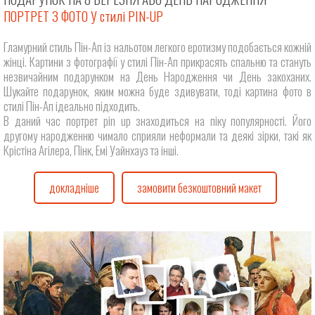
ПОРТРЕТ З ФОТО У стилі PIN-UP
Гламурний стиль Пін-Ап із нальотом легкого еротизму подобається кожній
жінці. Картини з фотографії у стилі Пін-Ап прикрасять спальню та стануть
незвичайним подарунком на День Народження чи День закоханих.
Шукайте подарунок, яким можна буде здивувати, тоді картина фото в
стилі Пін-Ап ідеально підходить.
В даний час портрет pin up знаходиться на піку популярності. Його
другому народженню чимало сприяли неформали та деякі зірки, такі як
Крістіна Агілера, Пінк, Емі Уайнхауз та інші.
докладніше
замовити безкоштовний макет